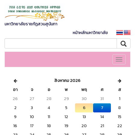
มหาวิทยาลัยราชภัฏสวนสุนันทา
หน้าหลักมหาวิทยาลัย
Toggle
navigati
สิงหาคม 2026
อา
จ
อ
พ
พฤ
ศ
ส
26
27
28
29
30
31
1
2
3
4
5
6
7
8
9
10
11
12
13
14
15
16
17
18
19
20
21
22
23
24
25
26
27
28
29