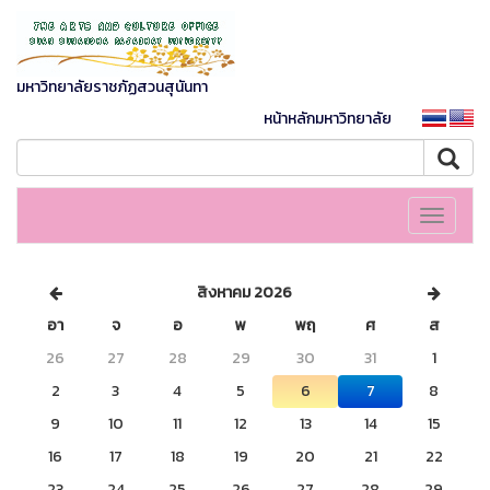
มหาวิทยาลัยราชภัฏสวนสุนันทา
หน้าหลักมหาวิทยาลัย
Toggle
navigati
สิงหาคม 2026
อา
จ
อ
พ
พฤ
ศ
ส
26
27
28
29
30
31
1
2
3
4
5
6
7
8
9
10
11
12
13
14
15
16
17
18
19
20
21
22
23
24
25
26
27
28
29